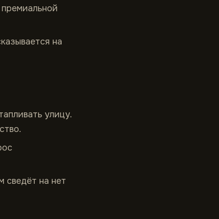
о премиальной
сказывается на
тапливать улицу.
ство.
рос
 сведёт на нет