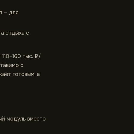
ел — для
та отдыха с
110–160 тыс. ₽/
ставимо с
ает готовым, а
ый модуль вместо