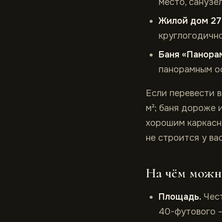
место, санузел
Жилой дом 27
круглогодичн
Баня «Панорам
панорамным о
Если перевести в
м²; баня дороже 
хорошим каркасн
не строится у ва
На чём можно
Площадь.
Чест
40-футового —