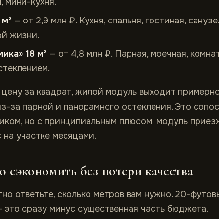
, мини-кухня.
 м²
— от 2,9 млн ₽. Кухня, спальня, гостиная, сануз
ой жизни.
ика» 18 м²
— от 4,8 млн ₽. Парная, моечная, комна
стеклением.
 цену за квадрат, жилой модуль выходит примерно 
из-за парной и панорамного остекления. Это сопо
иком, но с принципиальным плюсом: модуль приезж
с на участке месяцами.
 сэкономить без потери качества
но ответьте, сколько метров вам нужно. 20-футов
 это сразу минус существенная часть бюджета.