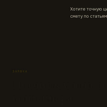
Хотите точную ц
смету по статьям
ЗАЯВКА
Посчитаем ваш до
контейнера