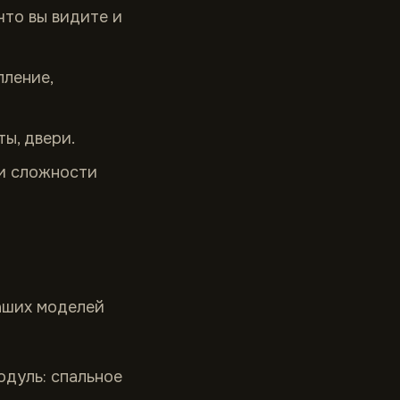
что вы видите и
пление,
ы, двери.
 и сложности
наших моделей
одуль: спальное